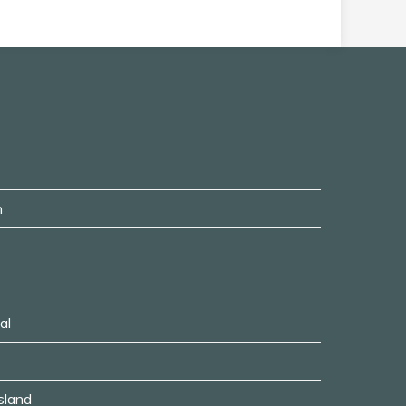
n
al
usland