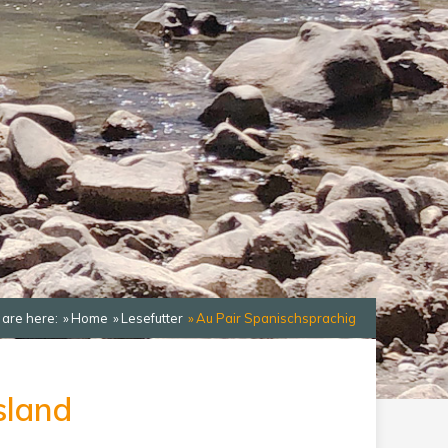
 are here:
Home
Lesefutter
Au Pair Spanischsprachig
sland