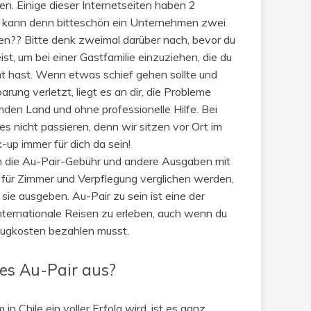
en. Einige dieser Internetseiten haben 2
 kann denn bitteschön ein Unternehmen zwei
hen?? Bitte denk zweimal darüber nach, bevor du
st, um bei einer Gastfamilie einzuziehen, die du
nt hast. Wenn etwas schief gehen sollte und
arung verletzt, liegt es an dir, die Probleme
emden Land und ohne professionelle Hilfe. Bei
es nicht passieren, denn wir sitzen vor Ort im
-up immer für dich da sein!
 die Au-Pair-Gebühr und andere Ausgaben mit
für Zimmer und Verpflegung verglichen werden,
sie ausgeben. Au-Pair zu sein ist eine der
internationale Reisen zu erleben, auch wenn du
ugkosten bezahlen musst.
es Au-Pair aus?
n Chile ein voller Erfolg wird, ist es ganz