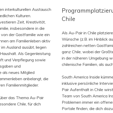
 interkulturellen Austausch
Programmplatzier
dlichen Kulturen.
Chile
stieren Zeit, Kreativität,
ilie, insbesondere in die
Als Au-Pair in Chile platzier
 von der Gastfamilie wie ein
Wünsche (z.B. im Hinblick au
nnen am Familienleben aktiv
zahlreichen netten Gastfamil
 im Ausland ausübt, liegen
ganz Chile, wobei der Großte
 Haushalt. Als Gegenleistung
in der näheren Umgebung wo
nft und Verpflegung sowie
chilenische Familien, als auc
usgaben und
ie als neues Mitglied
South America Inside kümme
sammenleben anbelangt, die
inklusive persönliche Inter
ren Familienmitglieder.
Pair Aufenthalt in Chile wi
Team von South America Insi
 über das Thema Au-Pair
Problemen immer ein offenes 
ondere Chile, für dich
Portale finden, die dich dazu