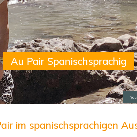
Au Pair Spanischsprachig
You
air im spanischsprachigen Au