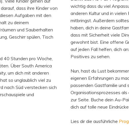
). Viele Kinder gehen auf
wichtig dass du viel Anpass
 darauf, dass ihre Kinder von
anderen Kultur und in viele
 diesen Aufgaben mit den
mitbringst. Außerdem solltes
halt zu deinem
haben, dich in deine Gastfami
fräumen und Sauberhalten
dass mit Sicherheit viele D
ng, Geschirr spülen, Tisch
gewohnt bist. Eine offene G
auf jeden Fall helfen, dich
Positives zu sehen.
und 40 Stunden pro Woche,
itäten. Über South America
Nun, hast du Lust bekommen,
ty, um dich mit anderen
eigenen Erfahrungen zu mach
hat so unglaublich viel zu
passenden Gastfamilie und 
rd nach Süd verstecken sich
Organisationsprozesses als a
rschauspiele und
zur Seite. Buche dein Au-Pa
dich auf tolle neue Eindrück
Lies dir die ausführliche
Prog