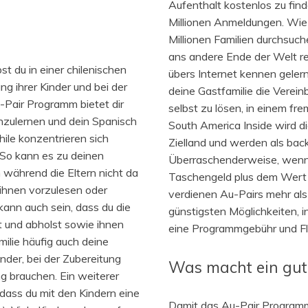
Aufenthalt kostenlos zu find
Millionen Anmeldungen. Wie
Millionen Familien durchsuc
ans andere Ende der Welt rei
t du in einer chilenischen
übers Internet kennen geler
ung ihrer Kinder und bei der
deine Gastfamilie die Vereinb
-Pair Programm bietet dir
selbst zu lösen, in einem fr
enzulernen und dein Spanisch
South America Inside wird di
ile konzentrieren sich
Zielland und werden als back
. So kann es zu deinen
Überraschenderweise, wenn
 während die Eltern nicht da
Taschengeld plus dem Wert 
, ihnen vorzulesen oder
verdienen Au-Pairs mehr als 
kann auch sein, dass du die
günstigsten Möglichkeiten, 
t und abholst sowie ihnen
eine Programmgebühr und Fl
ilie häufig auch deine
der, bei der Zubereitung
Was macht ein gut
g brauchen. Ein weiterer
t dass du mit den Kindern eine
Damit das Au-Pair Programm i