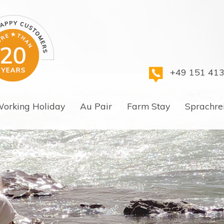
+49 151 41
orking Holiday
Au Pair
Farm Stay
Sprachre