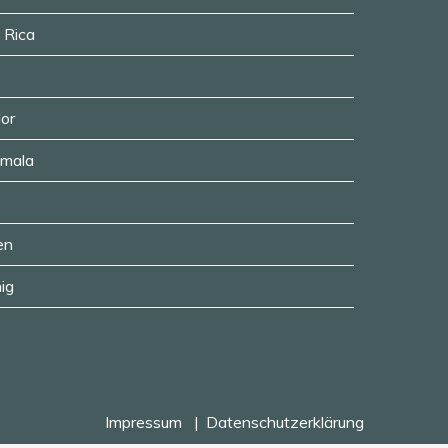
a Rica
dor
emala
en
ig
Impressum
Datenschutzerklärung