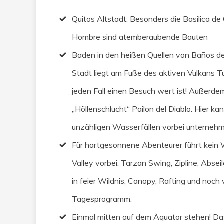
Quitos Altstadt: Besonders die Basilica de 
Hombre sind atemberaubende Bauten
Baden in den heißen Quellen von Baños de
Stadt liegt am Fuße des aktiven Vulkans T
jeden Fall einen Besuch wert ist! Außerdem
„Höllenschlucht“ Pailon del Diablo. Hier ka
unzähligen Wasserfällen vorbei unternehm
Für hartgesonnene Abenteurer führt kei
Valley vorbei. Tarzan Swing, Zipline, Absei
in feier Wildnis, Canopy, Rafting und noch 
Tagesprogramm.
Einmal mitten auf dem Äquator stehen! Das