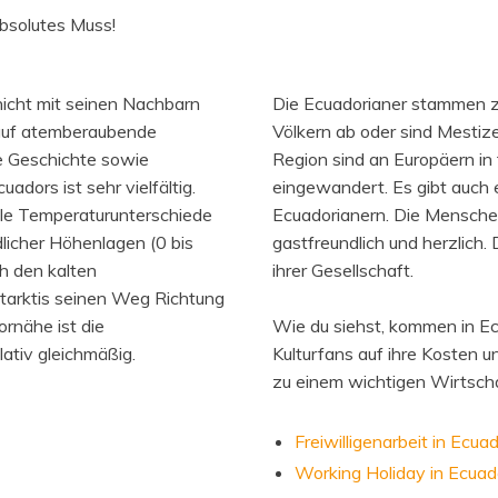
absolutes Muss!
icht mit seinen Nachbarn
Die Ecuadorianer stammen z
 auf atemberaubende
Völkern ab oder sind Mestiz
e Geschichte sowie
Region sind an Europäern in 
adors ist sehr vielfältig.
eingewandert. Es gibt auch e
ale Temperaturunterschiede
Ecuadorianern. Die Menschen
licher Höhenlagen (0 bis
gastfreundlich und herzlich. 
h den kalten
ihrer Gesellschaft.
tarktis seinen Weg Richtung
ornähe ist die
Wie du siehst, kommen in Ec
lativ gleichmäßig.
Kulturfans auf ihre Kosten u
zu einem wichtigen Wirtsch
Freiwilligenarbeit in Ecua
Working Holiday in Ecuad