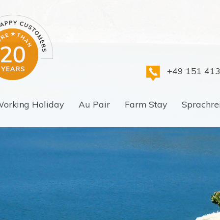
+49 151 41
orking Holiday
Au Pair
Farm Stay
Sprachre