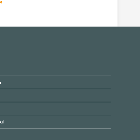
or
n
al