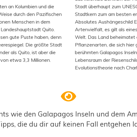
ten an Kolumbien und die
Stadt überhaupt zum UNESCO
 Weise durch den Pazifischen
Stadtkern zum am besten erh
lionen Menschen in dem
Absolutes Aushängeschild Ec
r Landeshauptstadt Quito.
Artenvielfalt, es gilt als ei
ssen gute Puste haben, denn
Welt. Das Land beheimatet 
erespiegel. Die größte Stadt
Pflanzenarten, die sich hie
er als Quito, ist aber die
berühmten Galapagos Inseln 
von etwa 3,3 Millionen.
Lebensraum der Riesenschild
Evolutionstheorie nach Char
hts wie den Galapagos Inseln und dem A
ipps, die du dir auf keinen Fall entgehen la