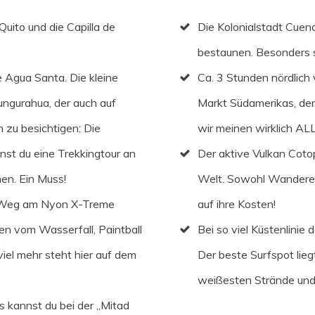
Quito und die Capilla de
Die Kolonialstadt Cuenc
bestaunen. Besonders s
 Agua Santa. Die kleine
Ca. 3 Stunden nördlich
ungurahua, der auch auf
Markt Südamerikas, der 
 zu besichtigen: Die
wir meinen wirklich AL
nnst du eine Trekkingtour an
Der aktive Vulkan Coto
en. Ein Muss!
Welt. Sowohl Wanderer
n Weg am Nyon X-Treme
auf ihre Kosten!
len vom Wasserfall, Paintball
Bei so viel Küstenlinie 
viel mehr steht hier auf dem
Der beste Surfspot liegt
weißesten Strände und
 kannst du bei der „Mitad