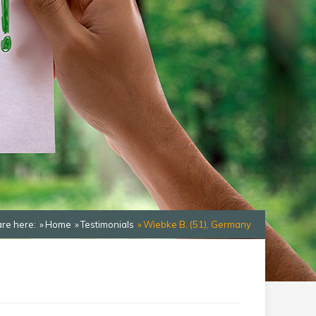
are here:
Home
Testimonials
Wiebke B. (51), Germany