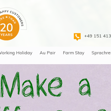
+49 151 41
orking Holiday
Au Pair
Farm Stay
Sprachre