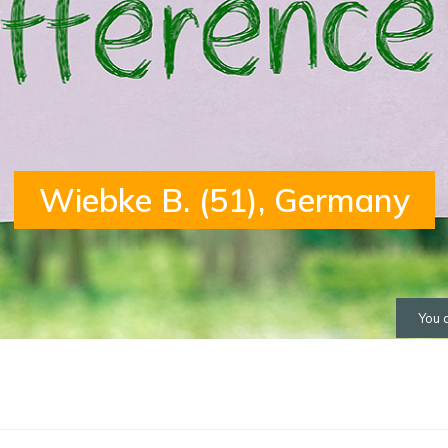
Wiebke B. (51), Germany
You 