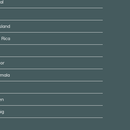
al
usland
a Rica
dor
emala
en
ig