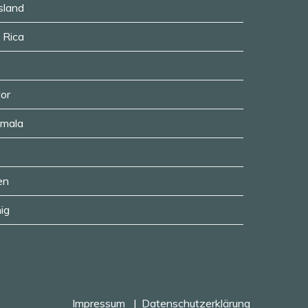
usland
a Rica
dor
emala
en
ig
Impressum
Datenschutzerklärung