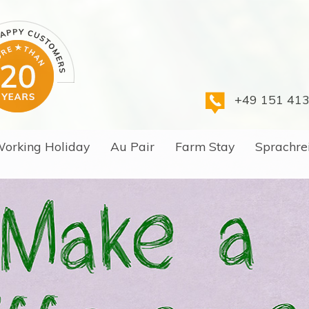
+49 151 41
orking Holiday
Au Pair
Farm Stay
Sprachre