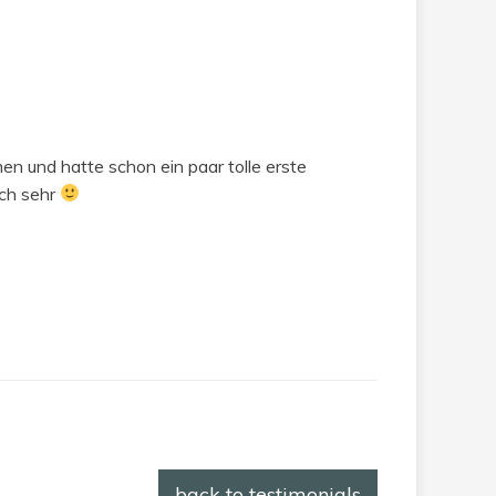
en und hatte schon ein paar tolle erste
uch sehr
back to testimonials