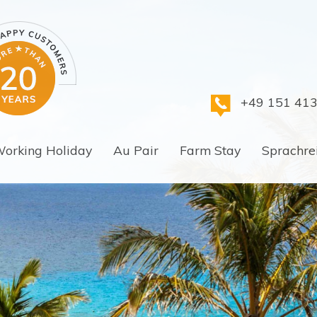
+49 151 41
orking Holiday
Au Pair
Farm Stay
Sprachre