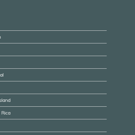
n
al
usland
a Rica