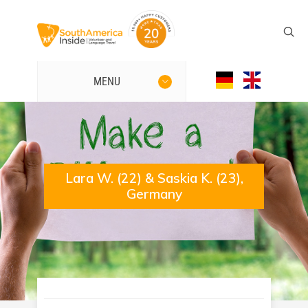
MENU
Lara W. (22) & Saskia K. (23),
Germany