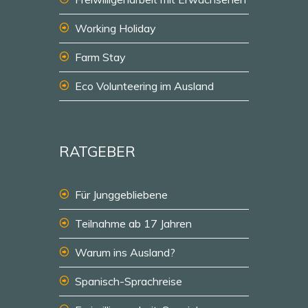
Working Holiday
Farm Stay
Eco Volunteering im Ausland
RATGEBER
Für Junggebliebene
Teilnahme ab 17 Jahren
Warum ins Ausland?
Spanisch-Sprachreise