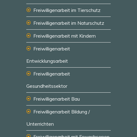
Freiwilligenarbeit im Tierschutz
Freiwilligenarbeit im Naturschutz
Freiwilligenarbeit mit Kindern
Freiwilligenarbeit
Entwicklungsarbeit
Freiwilligenarbeit
Gesundheitssektor
Freiwilligenarbeit Bau
Freiwilligenarbeit Bildung /
Unterrichten
Freiwilligenarbeit mit Erwachsenen