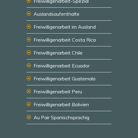
Freiwilligenarbeit-Spezial
Auslandsaufenthalte
Freiwilligenarbeit im Ausland
Freiwilligenarbeit Costa Rica
Freiwilligenarbeit Chile
Freiwilligenarbeit Ecuador
Freiwilligenarbeit Guatemala
Freiwilligenarbeit Peru
Freiwilligenarbeit Bolivien
Au Pair Spanischsprachig