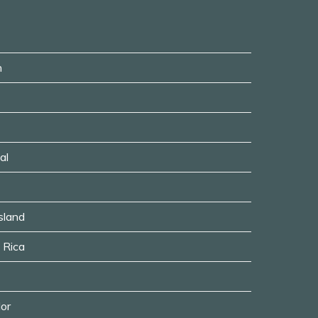
n
al
usland
a Rica
dor