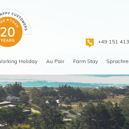
+49 151 41
orking Holiday
Au Pair
Farm Stay
Sprachre