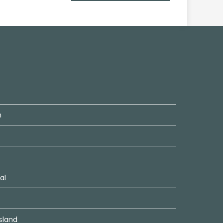
n
al
usland