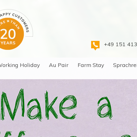
+49 151 41
orking Holiday
Au Pair
Farm Stay
Sprachre