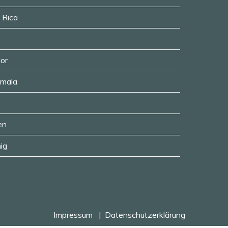
a Rica
dor
emala
en
ig
Impressum
Datenschutzerklärung