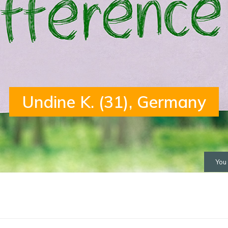
Undine K. (31), Germany
You 