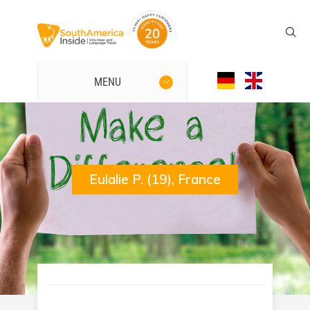
MENU
Eulalie P. (19), France