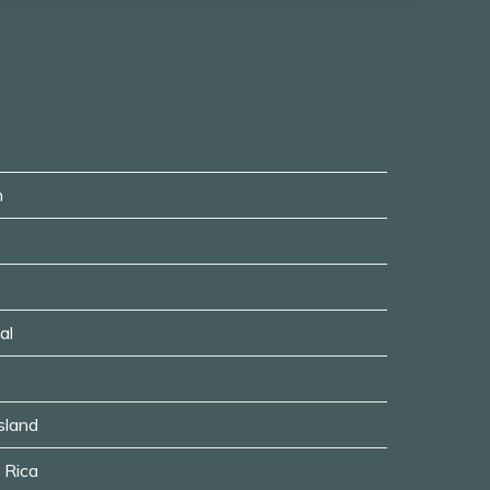
n
al
usland
a Rica