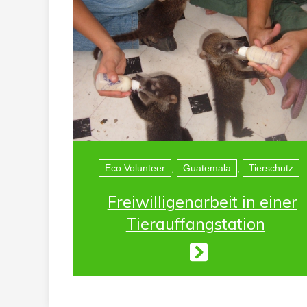
Eco Volunteer
,
Guatemala
,
Tierschutz
Freiwilligenarbeit in einer
Tierauffangstation