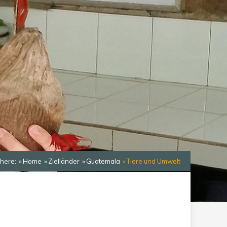
 here:
Home
Zielländer
Guatemala
Tiere und Umwelt