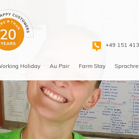
+49 151 41
orking Holiday
Au Pair
Farm Stay
Sprachre